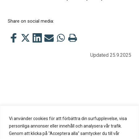
Share on social media:
Share
Share
Share
Share
Share
Print
this
this
this
this
this
this
on
on
on
by
on
page
Updated 25.9.2025
Facebook
Twitter
LinkedIn
Mail
WhatsApp
Vi använder cookies för att förbättra din surfupplevelse, visa
personliga annonser eller innehåll och analysera vår trafik.
Genom att klicka på "Acceptera alla" samtycker du till vår