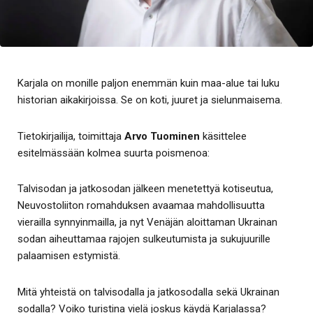
Karjala on monille paljon enemmän kuin maa-alue tai luku
historian aikakirjoissa. Se on koti, juuret ja sielunmaisema.
Tietokirjailija, toimittaja
Arvo Tuominen
käsittelee
esitelmässään kolmea suurta poismenoa:
Talvisodan ja jatkosodan jälkeen menetettyä kotiseutua,
Neuvostoliiton romahduksen avaamaa mahdollisuutta
vierailla synnyinmailla, ja nyt Venäjän aloittaman Ukrainan
sodan aiheuttamaa rajojen sulkeutumista ja sukujuurille
palaamisen estymistä.
Mitä yhteistä on talvisodalla ja jatkosodalla sekä Ukrainan
sodalla? Voiko turistina vielä joskus käydä Karjalassa?