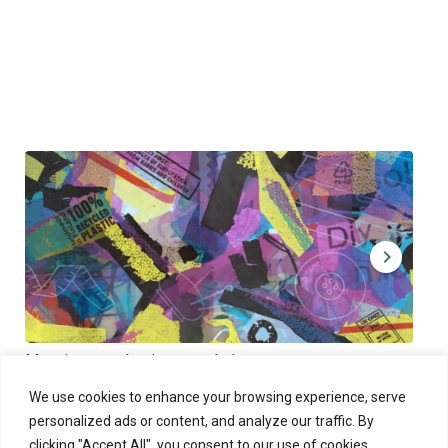
Muoviamo – plastic art workshop
Kap
Thu 27.8.2026 at 00:00 - 19:00
Sun
We use cookies to enhance your browsing experience, serve
personalized ads or content, and analyze our traffic. By
clicking "Accept All", you consent to our use of cookies.