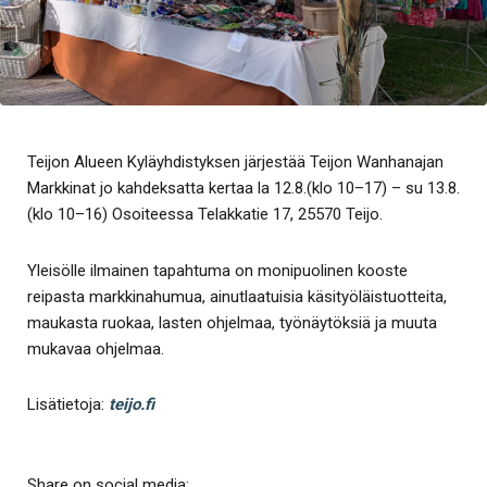
Teijon Alueen Kyläyhdistyksen järjestää Teijon Wanhanajan
Markkinat jo kahdeksatta kertaa la 12.8.(klo 10–17) – su 13.8.
(klo 10–16) Osoiteessa Telakkatie 17, 25570 Teijo.
Yleisölle ilmainen tapahtuma on monipuolinen kooste
reipasta markkinahumua, ainutlaatuisia käsityöläistuotteita,
maukasta ruokaa, lasten ohjelmaa, työnäytöksiä ja muuta
mukavaa ohjelmaa.
Lisätietoja:
teijo.fi
Share on social media: