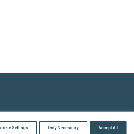
top
to
Back
ookie Settings
Only Necessary
Accept All