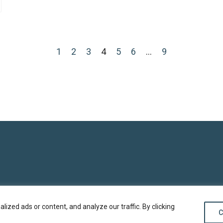
1
2
3
4
5
6
…
9
zed ads or content, and analyze our traffic. By clicking
C