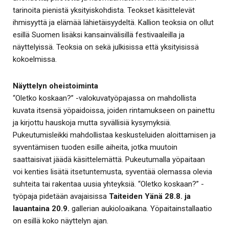
tarinoita pienistä yksityiskohdista. Teokset käsittelevät
ihmisyyttä ja elämää lähietäisyydeltä. Kallion teoksia on ollut
esillä Suomen lisäksi kansainvälisillä festivaaleilla ja
näyttelyissä. Teoksia on sekä julkisissa että yksityisissä
kokoelmissa.
Näyttelyn oheistoiminta
“Oletko koskaan?” -valokuvatyöpajassa on mahdollista
kuvata itsensä yöpaidoissa, joiden rintamukseen on painettu
ja kirjottu hauskoja mutta syvällisiä kysymyksiä.
Pukeutumisleikki mahdollistaa keskusteluiden aloittamisen ja
syventämisen tuoden esille aiheita, jotka muutoin
saattaisivat jäädä käsittelemättä. Pukeutumalla yöpaitaan
voi kenties lisätä itsetuntemusta, syventää olemassa olevia
suhteita tai rakentaa uusia yhteyksiä. “Oletko koskaan?” -
työpaja pidetään avajaisissa
Taiteiden Yänä 28.8. ja
lauantaina 20.9.
gallerian aukioloaikana. Yöpaitainstallaatio
on esillä koko näyttelyn ajan.