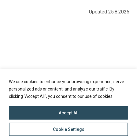
this
this
this
this
this
this
on
on
on
by
on
page
Updated 25.8.2025
Facebook
Twitter
LinkedIn
Mail
WhatsApp
We use cookies to enhance your browsing experience, serve
personalized ads or content, and analyze our traffic. By
clicking "Accept All", you consent to our use of cookies.
Accept All
top
Cookie Settings
to