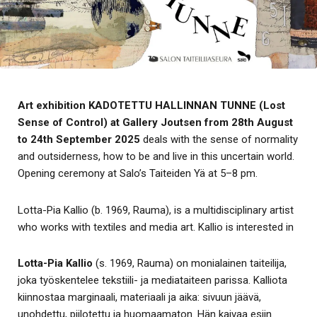
Art exhibition KADOTETTU HALLINNAN TUNNE (Lost
Sense of Control) at Gallery Joutsen from 28th August
to 24th September 2025
deals with the sense of normality
and outsiderness, how to be and live in this uncertain world.
Opening ceremony at Salo’s Taiteiden Yä at 5–8 pm.
Lotta-Pia Kallio (b. 1969, Rauma), is a multidisciplinary artist
who works with textiles and media art. Kallio is interested in
Lotta-Pia Kallio
(s. 1969, Rauma) on monialainen taiteilija,
joka työskentelee tekstiili- ja mediataiteen parissa. Kalliota
kiinnostaa marginaali, materiaali ja aika: sivuun jäävä,
unohdettu, piilotettu ja huomaamaton. Hän kaivaa esiin