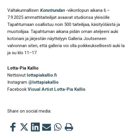
Valtakunnallisen
Konstrundan
-viikonlopun aikana 6.–
7.9.2025 ammattitaiteilijat avaavat studionsa yleisölle.
Tapahtumaan osallistuu noin 500 taiteilijaa, käsityöläistä ja
muotoilijaa. Tapahtuman aikana pidän oman ateljeeni auki
kotonani ja järjestän näyttelyyn Galleria Joutseneen
valvonnan siten, että galleria voi olla poikkeuksellisesti auki la
ja su klo 11–17.
Lotta-Pia Kallio
Nettisivut
lottapiakallio.fi
Instagram
@lottapiakallio
Facebook
Visual Artist Lotta-Pia Kallio
Share on social media:
Share
Share
Share
Share
Share
Print